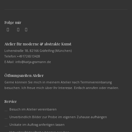
Folge mir
Atelier für moderne & abstrakte Kunst
Lohenstraße 18, 82166 Gräfelfing (München)
Telefon:
+491726513428
E-Mail: info@katja-gramann.de
Öffnungszeiten Atelier
Gerne können Sie mich in meinem Atelier nach Terminvereinbarung
besuchen. Ich freue mich über Ihr Interesse. Einfach anrufen oder mailen.
Service
Besuch im Atelier vereinbaren
Unverbindlich Bilder zur Probe im eigenen Zuhause aufhängen
Unikate im Auftrag anfertigen lassen