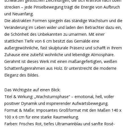
schwarzen gestischen Zeichnungen, die sich kraftvoll nach oben
strecken – jede Pinselbewegung trägt die Energie von Aufbruch
und Neuanfang.
Die abstrakten Formen spiegeln das ständige Wachstum und die
Veränderung im Leben wider und laden den Betrachter dazu ein,
die Schönheit des Unbekannten zu umarmen. Mit einer
stattlichen Tiefe von 6 cm besitzt das Gemälde eine
außergewöhnliche, fast skulpturale Präsenz und schafft in Ihrem
Zuhause eine zutiefst wohnliche und lebendige Atmosphäre.
Gerahmt ist dieses Werk mit einen maßangefertigten, weißen
Schattenfugenrahmen aus Holz. Er unterstreicht die moderne
Eleganz des Bildes.
Das Wichtigste auf einen Blick:
Titel & Wirkung: „Wachstumsphase“ – emotional, hell, voller
positiver Dynamik und inspirierender Aufwärtsbewegung.
Format & Maße: Imposantes Großformat mit den Maßen 140 x
100 x 6 cm für eine starke Raumwirkung.
Farben: Frisches Rot, tiefes Ultramarinblau und sanfte Rosé-