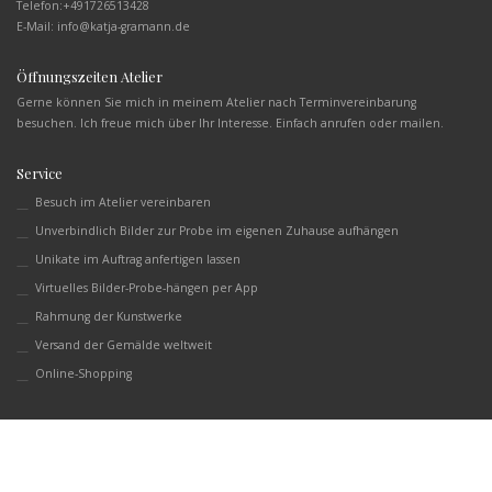
Telefon:
+491726513428
E-Mail: info@katja-gramann.de
Öffnungszeiten Atelier
Gerne können Sie mich in meinem Atelier nach Terminvereinbarung
besuchen. Ich freue mich über Ihr Interesse. Einfach anrufen oder mailen.
Service
Besuch im Atelier vereinbaren
Unverbindlich Bilder zur Probe im eigenen Zuhause aufhängen
Unikate im Auftrag anfertigen lassen
Virtuelles Bilder-Probe-hängen per App
Rahmung der Kunstwerke
Versand der Gemälde weltweit
Online-Shopping
English
(
Englisch
)
Deutsch