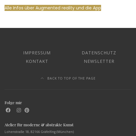
Alle Infos über Augmented reality und die App
IMPRESSUM
DATENSCHUTZ
KONTAKT
NEWSLETTER
BACK TO TOP OF THE PAGE
Folge mir
Atelier für moderne & abstrakte Kunst
Lohenstraße 18, 82166 Gräfelfing (München)