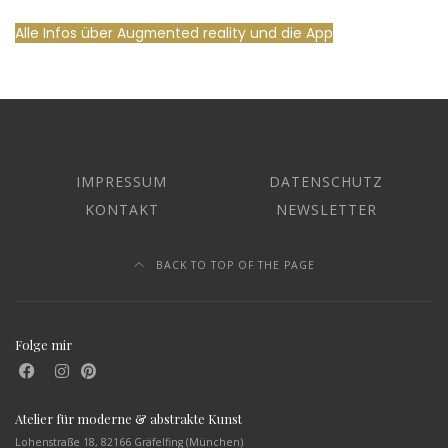
Alle Infos über Augmented reality und die App
IMPRESSUM
DATENSCHUTZ
KONTAKT
NEWSLETTER
BACK TO TOP OF THE PAGE
Folge mir
Atelier für moderne & abstrakte Kunst
Lohenstraße 18, 82166 Gräfelfing (München)