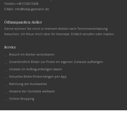
Telefon:
+491726513428
E-Mail: info@katja-gramann.de
Öffnungszeiten Atelier
Gerne können Sie mich in meinem Atelier nach Terminvereinbarung
besuchen. Ich freue mich über Ihr Interesse. Einfach anrufen oder mailen.
Service
Besuch im Atelier vereinbaren
Unverbindlich Bilder zur Probe im eigenen Zuhause aufhängen
Unikate im Auftrag anfertigen lassen
Virtuelles Bilder-Probe-hängen per App
Rahmung der Kunstwerke
Versand der Gemälde weltweit
Online-Shopping
English
(
Englisch
)
Deutsch