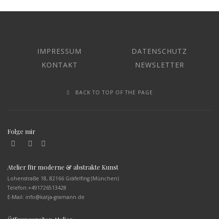
IMPRESSUM
DATENSCHUTZ
KONTAKT
NEWSLETTER
BACK TO TOP OF THE PAGE
Folge mir
Atelier für moderne & abstrakte Kunst
Lohenstraße 18, 82166 Gräfelfing (München)
Telefon:
+491726513428
E-Mail: info@katja-gramann.de