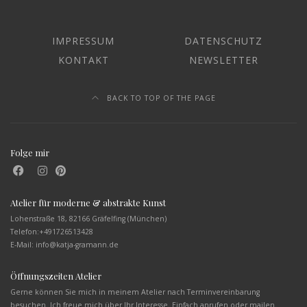
IMPRESSUM
DATENSCHUTZ
KONTAKT
NEWSLETTER
BACK TO TOP OF THE PAGE
Folge mir
Atelier für moderne & abstrakte Kunst
Lohenstraße 18, 82166 Gräfelfing (München)
Telefon:
+491726513428
E-Mail: info@katja-gramann.de
Öffnungszeiten Atelier
Gerne können Sie mich in meinem Atelier nach Terminvereinbarung
besuchen. Ich freue mich über Ihr Interesse. Einfach anrufen oder mailen.