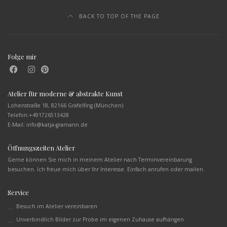
BACK TO TOP OF THE PAGE
Folge mir
Atelier für moderne & abstrakte Kunst
Lohenstraße 18, 82166 Gräfelfing (München)
Telefon:
+491726513428
E-Mail: info@katja-gramann.de
Öffnungszeiten Atelier
Gerne können Sie mich in meinem Atelier nach Terminvereinbarung
besuchen. Ich freue mich über Ihr Interesse. Einfach anrufen oder mailen.
Service
Besuch im Atelier vereinbaren
Unverbindlich Bilder zur Probe im eigenen Zuhause aufhängen