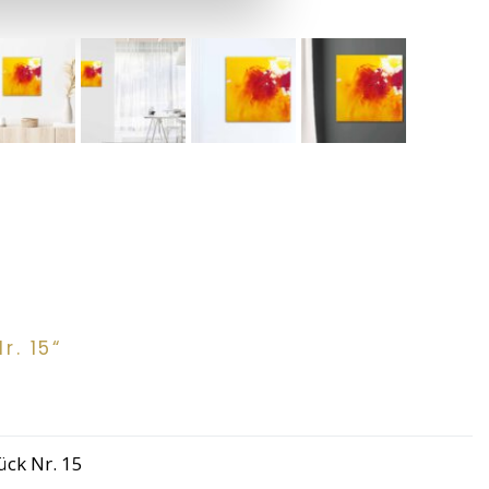
r. 15“
ück Nr. 15