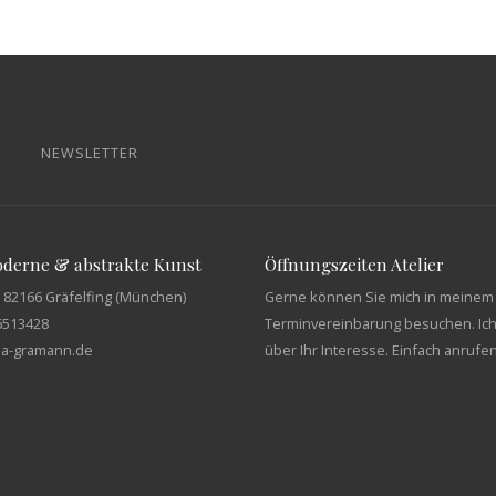
NEWSLETTER
moderne & abstrakte Kunst
Öffnungszeiten Atelier
 82166 Gräfelfing (München)
Gerne können Sie mich in meinem 
6513428
Terminvereinbarung besuchen. Ich
tja-gramann.de
über Ihr Interesse. Einfach anrufe