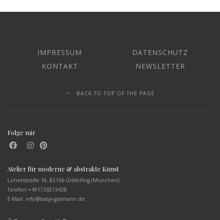
IMPRESSUM
DATENSCHUTZ
KONTAKT
NEWSLETTER
BACK TO TOP OF THE PAGE
Folge mir
Atelier für moderne & abstrakte Kunst
Lohenstraße 18, 82166 Gräfelfing (München)
Telefon:
+491726513428
E-Mail: info@katja-gramann.de