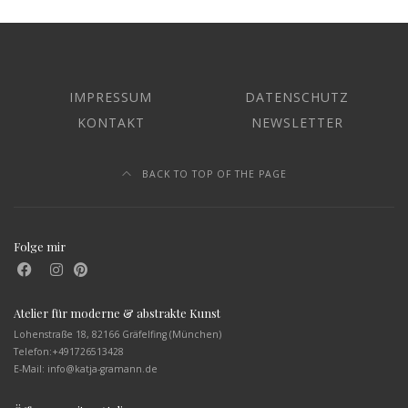
IMPRESSUM
DATENSCHUTZ
KONTAKT
NEWSLETTER
BACK TO TOP OF THE PAGE
Folge mir
Atelier für moderne & abstrakte Kunst
Lohenstraße 18, 82166 Gräfelfing (München)
Telefon:
+491726513428
E-Mail: info@katja-gramann.de