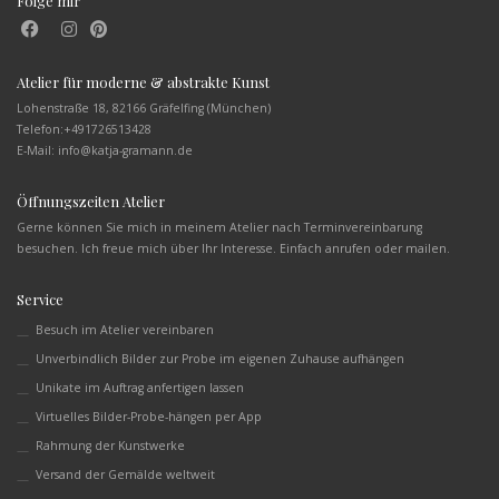
Folge mir
Atelier für moderne & abstrakte Kunst
Lohenstraße 18, 82166 Gräfelfing (München)
Telefon:
+491726513428
E-Mail: info@katja-gramann.de
Öffnungszeiten Atelier
Gerne können Sie mich in meinem Atelier nach Terminvereinbarung
besuchen. Ich freue mich über Ihr Interesse. Einfach anrufen oder mailen.
Service
Besuch im Atelier vereinbaren
Unverbindlich Bilder zur Probe im eigenen Zuhause aufhängen
Unikate im Auftrag anfertigen lassen
Virtuelles Bilder-Probe-hängen per App
Rahmung der Kunstwerke
Versand der Gemälde weltweit