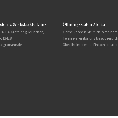
moderne & abstrakte Kunst
Öffnungszeiten Atelier
 82166 Gräfelfing (München)
Gerne können Sie mich in meinem 
6513428
Terminvereinbarung besuchen. Ich
tja-gramann.de
über Ihr Interesse. Einfach anrufe