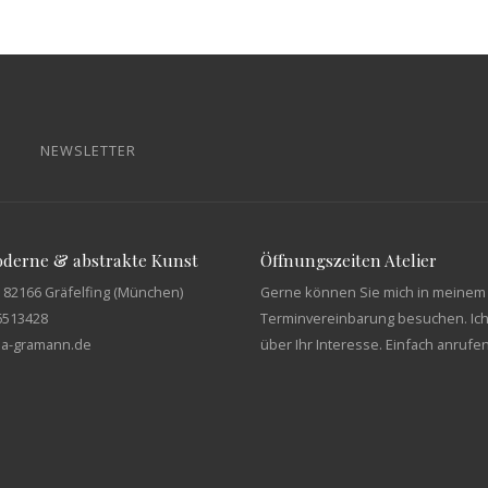
NEWSLETTER
moderne & abstrakte Kunst
Öffnungszeiten Atelier
 82166 Gräfelfing (München)
Gerne können Sie mich in meinem 
6513428
Terminvereinbarung besuchen. Ich
tja-gramann.de
über Ihr Interesse. Einfach anrufe