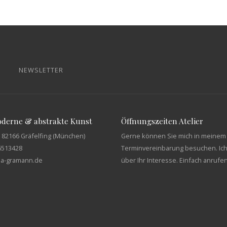
NEWSLETTER
moderne & abstrakte Kunst
Öffnungszeiten Atelier
 82166 Gräfelfing (München)
Gerne können Sie mich in meinem 
6513428
Terminvereinbarung besuchen. Ich
tja-gramann.de
über Ihr Interesse. Einfach anrufe