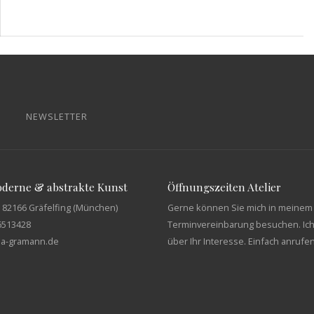
NEWSLETTER
moderne & abstrakte Kunst
Öffnungszeiten Atelier
 82166 Gräfelfing (München)
Gerne können Sie mich in meinem 
6513428
Terminvereinbarung besuchen. Ich
tja-gramann.de
über Ihr Interesse. Einfach anrufe