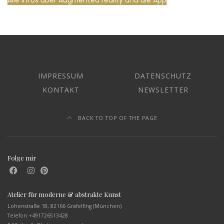
Alle Infos über Augmented reality und die App
IMPRESSUM
DATENSCHUTZ
KONTAKT
NEWSLETTER
BACK TO TOP OF THE PAGE
Folge mir
Atelier für moderne & abstrakte Kunst
Lohenstraße 18, 82166 Gräfelfing (München)
Telefon:
+491726513428