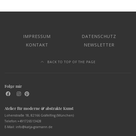
IMPRESSUM
DATENSCHUTZ
KONTAKT
NEWSLETTER
BACK TO TOP OF THE PAGE
Folge mir
Atelier für moderne & abstrakte Kunst
Lohenstraße 18, 82166 Gräfelfing (München)
Telefon:
+491726513428
E-Mail: info@katja-gramann.de