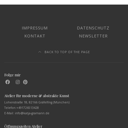
IMPRESSUM
DATENSCHUTZ
KONTAKT
NEWSLETTER
BACK TO TOP OF THE PAGE
Folge mir
Atelier für moderne & abstrakte Kunst
Lohenstraße 18, 82166 Gräfelfing (München)
Telefon:
+491726513428
E-Mail: info@katja-gramann.de
Öffnungszeiten Atelier