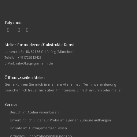
Folge mir
Atelier für moderne & abstrakte Kunst
Lohenstraße 18, 82166 Gräfelfing (München)
Telefon:
+491726513428
E-Mail: info@katja-gramann.de
Öffnungszeiten Atelier
Gerne können Sie mich in meinem Atelier nach Terminvereinbarung
besuchen. Ich freue mich über Ihr Interesse. Einfach anrufen oder mailen.
Service
Besuch im Atelier vereinbaren
Unverbindlich Bilder zur Probe im eigenen Zuhause aufhängen
Unikate im Auftrag anfertigen lassen
Virtuelles Bilder-Probe-hängen per App