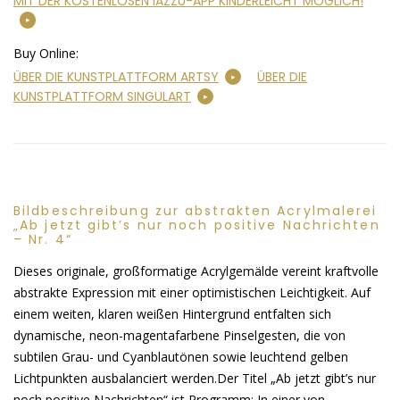
MIT DER KOSTENLOSEN IAZZU-APP KINDERLEICHT MÖGLICH!
Buy Online:
ÜBER DIE KUNSTPLATTFORM ARTSY
ÜBER DIE
KUNSTPLATTFORM SINGULART
Bildbeschreibung zur abstrakten Acrylmalerei
„Ab jetzt gibt’s nur noch positive Nachrichten
– Nr. 4“
Dieses originale, großformatige Acrylgemälde vereint kraftvolle
abstrakte Expression mit einer optimistischen Leichtigkeit. Auf
einem weiten, klaren weißen Hintergrund entfalten sich
dynamische, neon-magentafarbene Pinselgesten, die von
subtilen Grau- und Cyanblautönen sowie leuchtend gelben
Lichtpunkten ausbalanciert werden.Der Titel „Ab jetzt gibt’s nur
noch positive Nachrichten“ ist Programm: In einer von